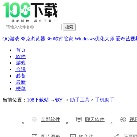
QQ游戏
夸克浏览器
360软件管家
Windosws优化大师
爱奇艺视
首页
软件
游戏
合辑
必备
最新
榜单
当前位置：
108下载站
→
软件
>
助手工具
>
手机助手
全部软件
聊天软件
视
图片图形
输入法
股票