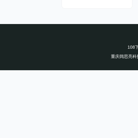
10
重庆阔思亮科技