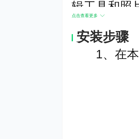
辑工具和照
点击查看更多
编辑和照片
安装步骤
技术先进-
法，使得图
1、在本站
软件不断更
绿色安全-
保无病毒、