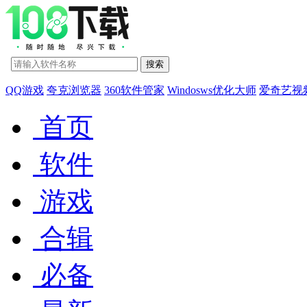
QQ游戏
夸克浏览器
360软件管家
Windosws优化大师
爱奇艺视
首页
软件
游戏
合辑
必备