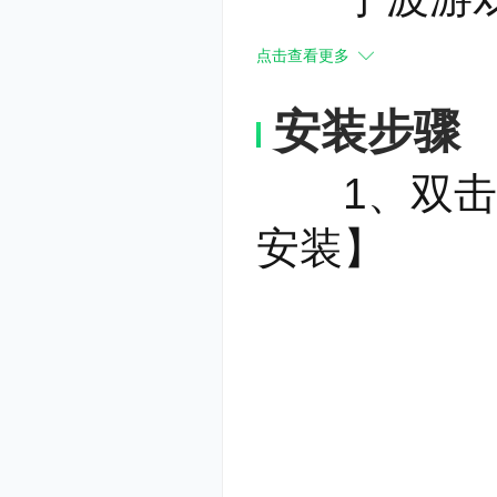
将)
点击查看更多
上海游戏专
安装步骤
安徽游戏区
1、双击在
徽炒地皮、
安装】
杭州游戏专
3.与
边锋游戏大
机会直达节
激?