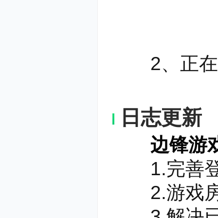
4.电
边锋全省双
2、正在安
app、
微信
物卡，边玩
日志更新
边锋游戏大厅
1.完善登
2.游戏房
3.解决已