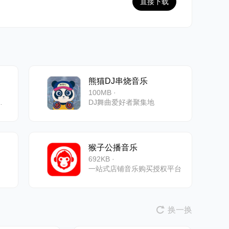
直接下载
熊猫DJ串烧音乐
100MB ·
地懂你想听
DJ舞曲爱好者聚集地
猴子公播音乐
692KB ·
一站式店铺音乐购买授权平台
换一换