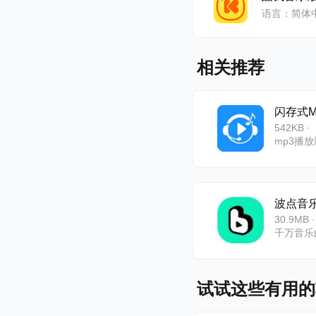
语言：简体
相关推荐
闪存式M
542KB ·
mp3播
波点音
30.9MB 
试试这些有用的