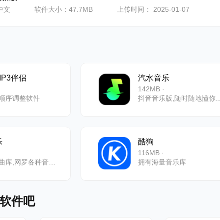
中文
软件大小：47.7MB
上传时间： 2025-01-07
P3伴侣
汽水音乐
142MB ·
放顺序调整软件
抖音音乐版,随时随
乐
酷狗
·
116MB ·
千万音乐曲库,网罗各种音乐大咖！
拥有海量音乐库
软件吧