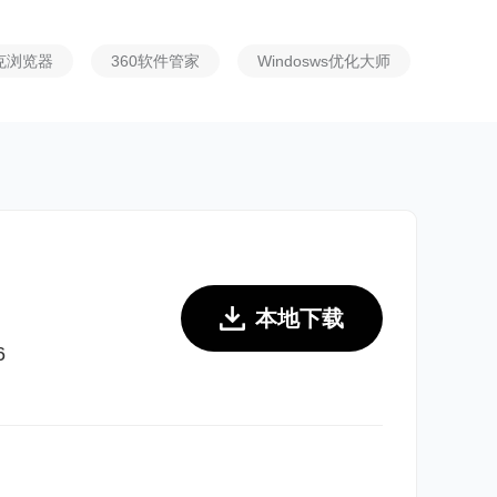
克浏览器
360软件管家
Windosws优化大师
爱奇艺视频
本地下载
6