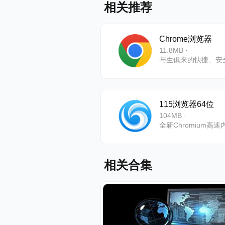
【自动更新
相关推荐
Chrome
Chrome浏览器
11.8MB ·
享更快速、
115浏览器64位
104MB ·
相关合集