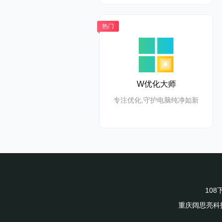
热门
【安全检查
W优化大师
专注优化,守护电脑纯净如新
确认您在线
存的密码、
10
重庆阔思亮科技