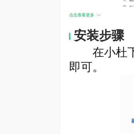
点击查看更多
安装步骤
在小杜下载
即可。
【轻松掌控
Chrome
签页。您可
并为标签页
速度。