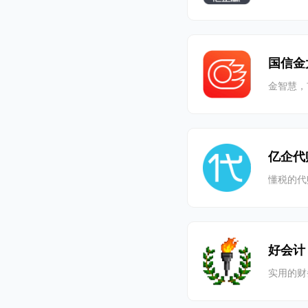
国信金
金智慧，
亿企代
懂税的代
好会计
实用的财