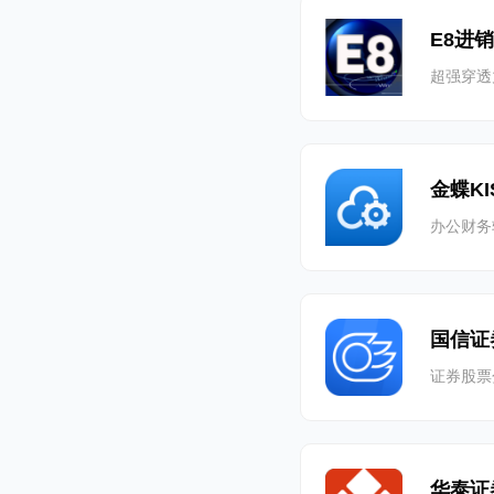
E8进
超强穿透
金蝶K
办公财务
国信证
证券股票
华泰证