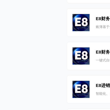
E8财
账簿基于
E8财
一键式自
E8进
智能化、