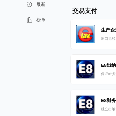
最新
交易支付
榜单
生产企
出口退税
E8出
保证帐务
E8财
独立出纳