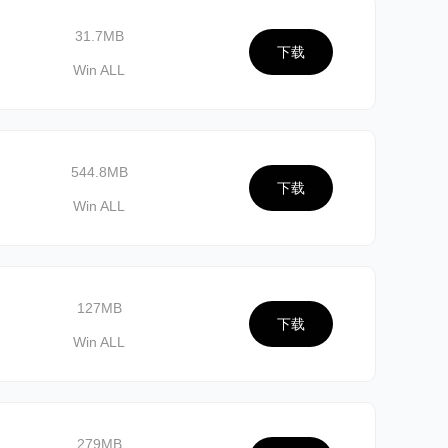
31.7MB
下载
Win ALL
544.8MB
下载
Win ALL
127MB
下载
Win ALL
279MB