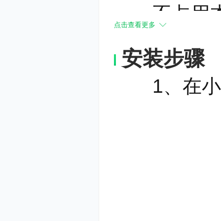
不占用本
点击查看更多
可提供稳定
安装步骤
务，
让存储空
1、在小杜
适配无
适配各类
低配硬件
云手机
流畅运行