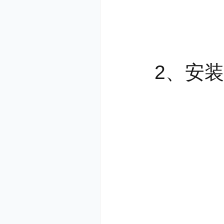
数据云
数据云端化
不用担心
2、安装进
帮助用户实
储。
软件特
1、云端2
红手指云手
虚拟化应用