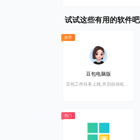
义，帮助用
试试这些有用的软件吧
地方题库目
推荐
东，广州，
宁，河南，
汉，山西，
豆包电脑版
豆包工作任务上线,开启自动化高效办公
热门