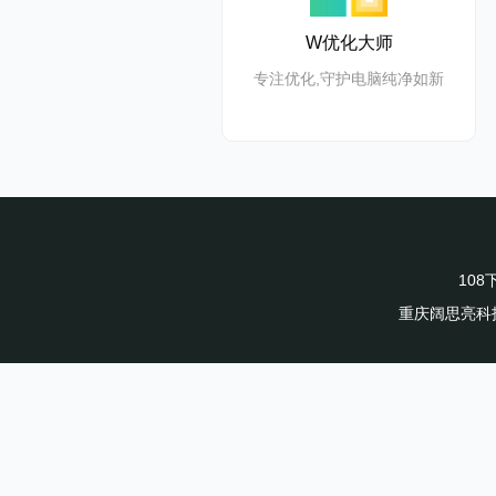
W优化大师
专注优化,守护电脑纯净如新
使用教程
10
重庆阔思亮科技
怎么进行科
1、打开【
所在的【城