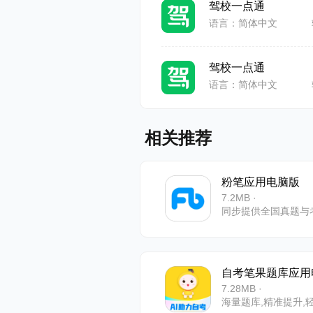
驾校一点通
语言：简体中文
驾校一点通
语言：简体中文
软件特色
●设置车型
相关推荐
生成当地驾
粉笔应用电脑版
●真实考场
7.2MB ·
同步提供全国真题与
按照大纲规
●图标技巧
自考笔果题库应用
7.28MB ·
指路等）进
海量题库,精准提升,