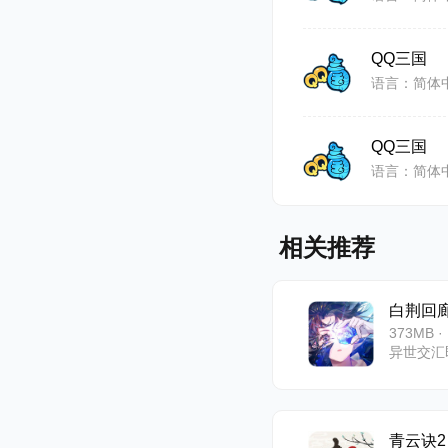
QQ三国
语言：简体
QQ三国
语言：简体
相关推荐
白荆回
373MB ·
异世交汇
青云诀2