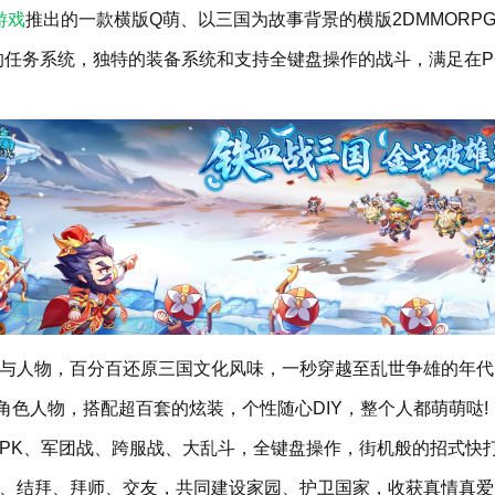
游戏
推出的一款横版Q萌、以三国为故事背景的横版2DMMORP
的任务系统，独特的装备系统和支持全键盘操作的战斗，满足在
人物，百分百还原三国文化风味，一秒穿越至乱世争雄的年代
人物，搭配超百套的炫装，个性随心DIY，整个人都萌萌哒!
K、军团战、跨服战、大乱斗，全键盘操作，街机般的招式快打
结拜、拜师、交友，共同建设家园、护卫国家，收获真情真爱