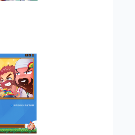
助，实力大增，魏蜀吴三国在司马懿、诸葛亮以
军死伤无数，招募无人的境地。魏蜀吴三国召开
现今时代的热血之士，跨越时空，进入金戈铁马