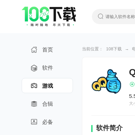
当前位置：
108下载
→
首页
软件
游戏
5
合辑
大
必备
软件简介