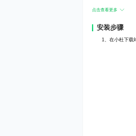
点击查看更多
安装步骤
1、在小杜下载站
而三个国家分别对
及周瑜的号召下，征
机要会议，决定以诸
的三国时期，进行第