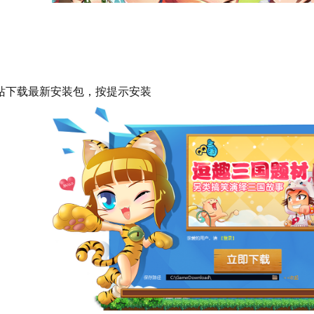
下载最新安装包，按提示安装
渗透入各国的黄巾军的观察研究，这些匪军果然得到妖术的辅
召国内一流勇士，正式讨伐黄巾军，联军寡不敌众，眼看三国联
葛亮为首的所有精通玄门法术的术士齐集于成都七星法坛，征召
二次北伐，共同讨伐黄巾贼，彻底瓦解其黑暗势力。