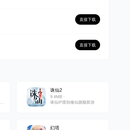
直接下载
直接下载
诛仙2
9.4MB ·
畅享百人大战的激情、秘境开荒的刺激、云海御剑的自由
诛仙IP渡劫修仙旗舰新游
幻塔