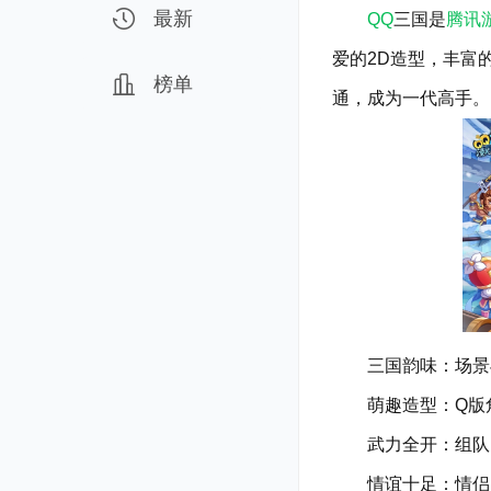
最新
QQ
三国是
腾讯
爱的2D造型，丰富
榜单
通，成为一代高手。
三国韵味：场景与
萌趣造型：Q版角色
武力全开：组队P
情谊十足：情侣、