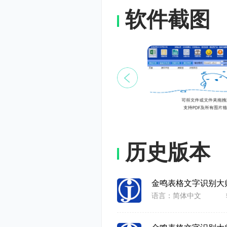
件识别出来
软件截图
企业开发动
了烦恼。
金鸣科技一
想，所以，
左右。
历史版本
8、识别
识别率达
金鸣表格文字识别大
语言：简体中文
9、解决