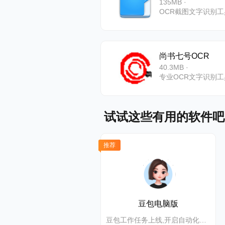
11、识
135MB ·
OCR截图文字识别工
一般的手机
12、识
尚书七号OCR
基于服务器
40.3MB ·
专业OCR文字识别工
试试这些有用的软件吧
推荐
豆包电脑版
豆包工作任务上线,开启自动化高效办公