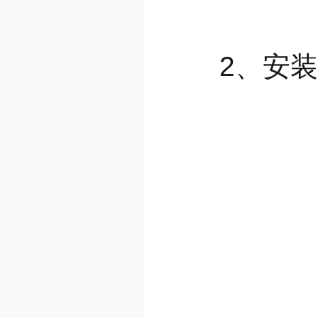
处理数据的
5、降成
2、安装进
直接入库既
短了后期处
6、后期
通过SQL
替换、增补
7、公式
一直以来，