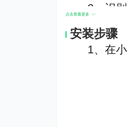
3、识别
点击查看更多
几十台服务
安装步骤
别，也能在
1、在小杜
4、直接
传统的OC
如word、
一些处理，
凭借金鸣科
开发出了O