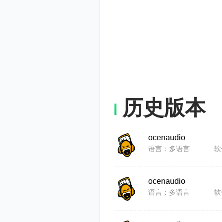
ocenaud
Windows
生成本机应
无缝集成。所
能和相同的
历史版本
可以用在其
ocenaudio
为了协助 o
语言：多语言
软
Framew
ocenaudio
语言：多语言
软
ocenaud