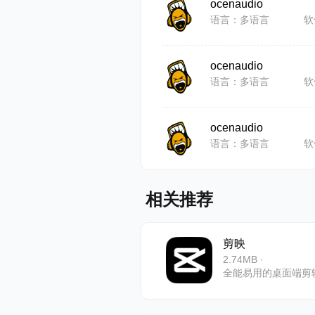
台开发库。
ocenaudio
语言：多语言
软
4、多种
ocenaudio
为了加速复杂
语言：多语言
软
选。使用这
ocenaudio
不同部分，
语言：多语言
软
5、高效
相关推荐
使用 oce
数量没有限
剪映
2.74MB ·
保持文件打