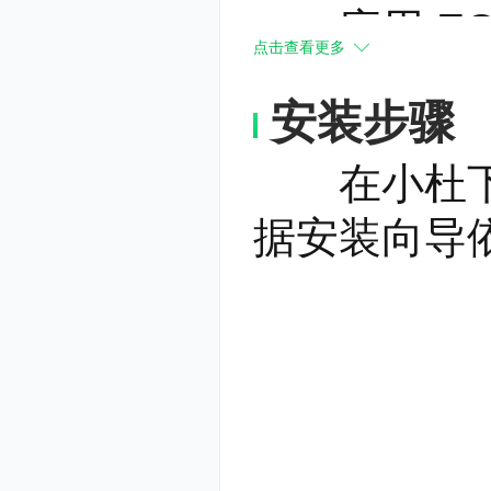
应用 EQ
点击查看更多
成部分。但
安装步骤
非常棘手：
在小杜下载
果的配置，o
据安装向导
时可以听到
效果配置窗
可以使用与
择您感兴趣
3、跨平