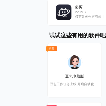
个小时的文
必剪
几乎立即发
229MB ·
必剪让创作更有趣！
6、功能
除了提供令
试试这些有用的软件吧
ocenau
推荐
中，您可以
豆包电脑版
豆包工作任务上线,开启自动化高效办公