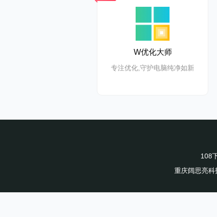
科院、微软
●机器阅读理
W优化大师
读理解水平
专注优化,守护电脑纯净如新
●AI赛事
●看云大模
量最大的高
●超过10
10
重庆阔思亮科技
●多次获得
新科技