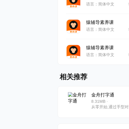
语言：简体中文
●新课标素
猿辅导素养课
育专家探索
语言：简体中文
●打造行业
猿辅导素养课
全场景、全
语言：简体中文
●业内率先
相关推荐
标要求的难
●行业率先
金舟打字通
8.31MB ·
新趋势，深
2、依托国