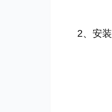
2、新人文
精选中外经
探究式学习
2、安装进
个性化实践
力，让孩子