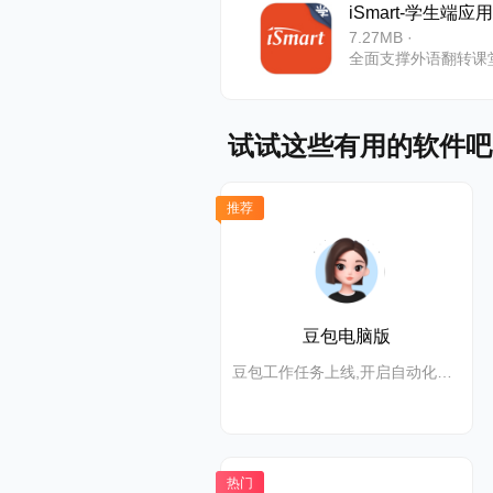
iSmart-学生端
品矩阵
7.27MB ·
●AI个性
●AI学练
试试这些有用的软件吧
●AI口语
推荐
●AI作文
●AI助教
豆包电脑版
●AI词文
豆包工作任务上线,开启自动化高效办公
3、科技创
●率先成立
热门