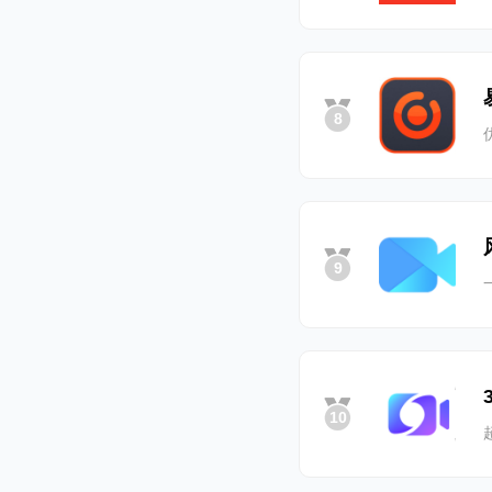
8
9
10