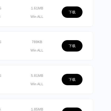
5
1.61MB
下载
3
Win ALL
6
789KB
下载
Win ALL
6
5.81MB
下载
Win ALL
6
1.85MB