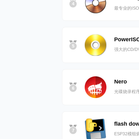
4
最专业的IS
PowerIS
5
强大的CD/
Nero
6
光碟烧录程
flash do
7
ESP32模