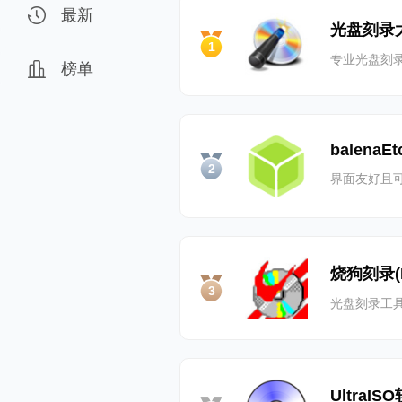
最新
光盘刻录
1
专业光盘刻
榜单
balenaEt
2
界面友好且
烧狗刻录(B
3
光盘刻录工
UltraI