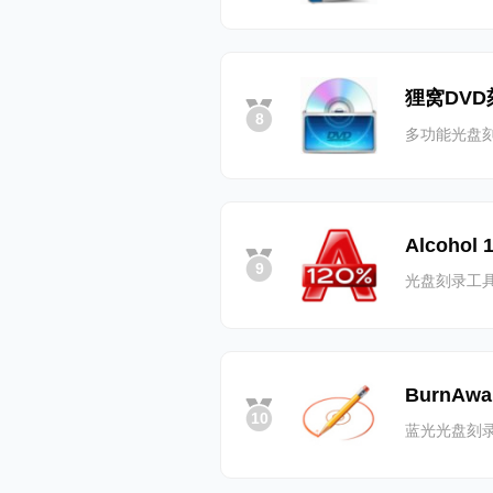
狸窝DV
8
多功能光盘
Alcohol 
9
光盘刻录工
BurnAwar
10
蓝光光盘刻